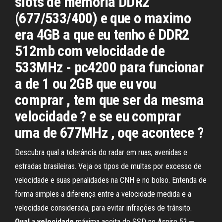
slots de memória DDR2
(677/533/400) e que o maximo
era 4GB a que eu tenho é DDR2
512mb com velocidade de
533MHz - pc4200 para funcionar
a de 1 ou 2GB que eu vou
comprar , tem que ser da mesma
velocidade ? e se eu comprar
uma de 677MHz , oqe acontece ?
Descubra qual a tolerância do radar em ruas, avenidas e
estradas brasileiras. Veja os tipos de multas por excesso de
velocidade e suas penalidades na CNH e no bolso. Entenda de
forma simples a diferença entre a velocidade medida e a
velocidade considerada, para evitar infrações de trânsito.
Qual
a
velocidade
máxima aceita do SSD no Aspire 5? —