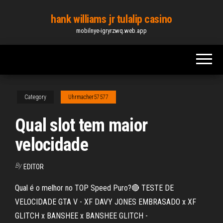
Skip
hank williams jr tulalip casino
to
mobilnye-igryrzwq.web.app
the
content
Category
Uhrmacher57577
Qual slot tem maior
velocidade
By
EDITOR
Qual é o melhor no TOP Speed Puro?🔴 TESTE DE
VELOCIDADE GTA V - XF DAVY JONES EMBRASADO x XF
GLITCH x BANSHEE x BANSHEE GLITCH -